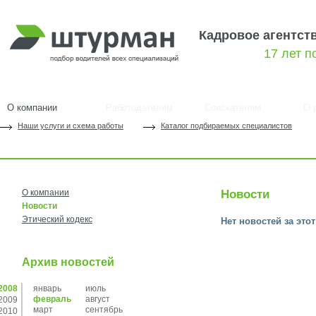
Кадровое агентст
17 лет 
О компании
Работодателям
Соискателям
О 
Наши услуги и схема работы
Каталог подбираемых специалистов
О компании
Новости
Новости
Этический кодекс
Нет новостей за это
Архив новостей
2008
январь
июль
февраль
август
2009
март
сентябрь
2010