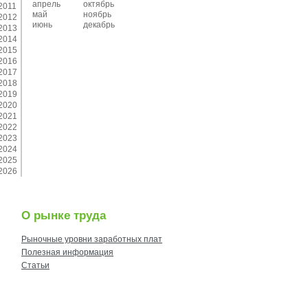
апрель
октябрь
2011
май
ноябрь
2012
июнь
декабрь
2013
2014
2015
2016
2017
2018
2019
2020
2021
2022
2023
2024
2025
2026
О рынке труда
Рыночные уровни заработных плат
Полезная информация
Статьи