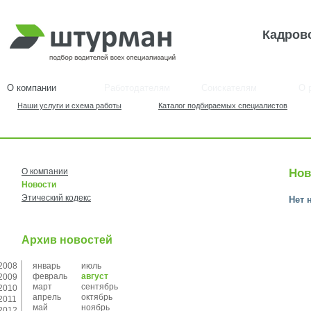
Кадров
О компании
Работодателям
Соискателям
О 
Наши услуги и схема работы
Каталог подбираемых специалистов
О компании
Нов
Новости
Этический кодекс
Нет 
Архив новостей
2008
январь
июль
февраль
август
2009
март
сентябрь
2010
апрель
октябрь
2011
май
ноябрь
2012