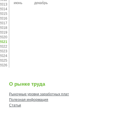
июнь
декабрь
2013
2014
2015
2016
2017
2018
2019
2020
2021
2022
2023
2024
2025
2026
О рынке труда
Рыночные уровни заработных плат
Полезная информация
Статьи