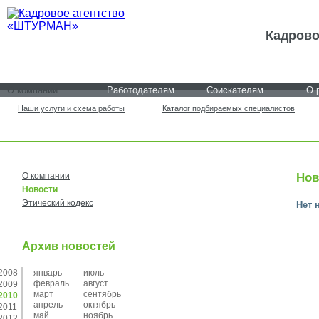
Кадрово
О компании
Работодателям
Соискателям
О 
Наши услуги и схема работы
Каталог подбираемых специалистов
О компании
Нов
Новости
Этический кодекс
Нет 
Архив новостей
2008
январь
июль
февраль
август
2009
март
сентябрь
2010
апрель
октябрь
2011
май
ноябрь
2012