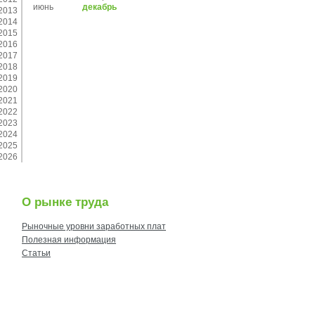
июнь
декабрь
2013
2014
2015
2016
2017
2018
2019
2020
2021
2022
2023
2024
2025
2026
О рынке труда
Рыночные уровни заработных плат
Полезная информация
Статьи