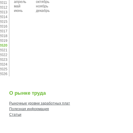
апрель
октябрь
2011
май
ноябрь
2012
июнь
декабрь
2013
2014
2015
2016
2017
2018
2019
2020
2021
2022
2023
2024
2025
2026
О рынке труда
Рыночные уровни заработных плат
Полезная информация
Статьи