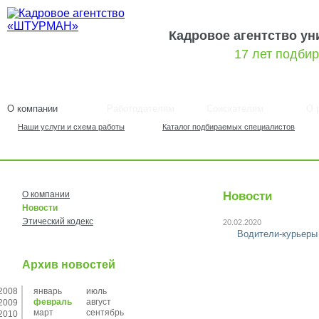
Кадровое агентство у
17 лет подби
О компании
Работодателям
Соискателям
О 
Наши услуги и схема работы
Каталог подбираемых специалистов
О компании
Новости
Новости
Этический кодекс
20.02.2020
Водители-курьеры 
Архив новостей
2008
январь
июль
февраль
август
2009
март
сентябрь
2010