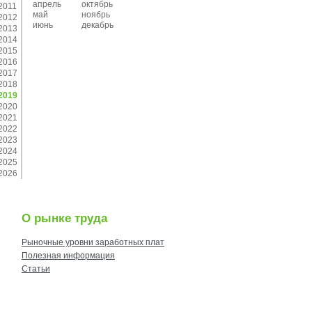
апрель
октябрь
2011
май
ноябрь
2012
июнь
декабрь
2013
2014
2015
2016
2017
2018
2019
2020
2021
2022
2023
2024
2025
2026
О рынке труда
Рыночные уровни заработных плат
Полезная информация
Статьи