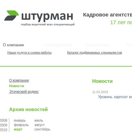
Кадровое агентст
17 лет 
О компании
Работодателям
Соискателям
О 
Наши услуги и схема работы
Каталог подбираемых специалистов
О компании
Новости
Новости
Этический кодекс
11.03.2019
Уровень зарплат в
Архив новостей
2008
январь
июль
февраль
август
2009
март
сентябрь
2010