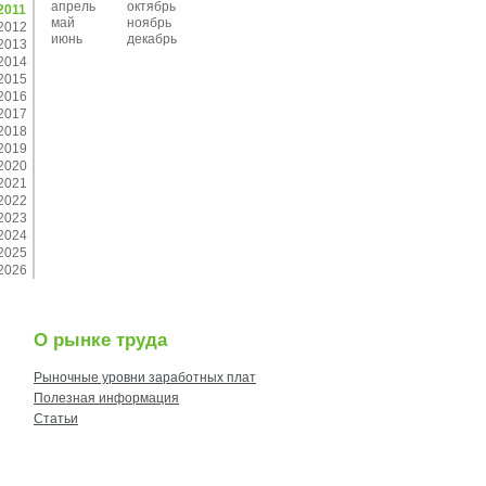
апрель
октябрь
2011
май
ноябрь
2012
июнь
декабрь
2013
2014
2015
2016
2017
2018
2019
2020
2021
2022
2023
2024
2025
2026
О рынке труда
Рыночные уровни заработных плат
Полезная информация
Статьи