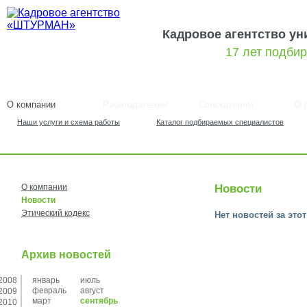
Кадровое агентство у
17 лет подби
О компании
Работодателям
Соискателям
О 
Наши услуги и схема работы
Каталог подбираемых специалистов
О компании
Новости
Новости
Этический кодекс
Нет новостей за это
Архив новостей
2008
январь
июль
февраль
август
2009
март
сентябрь
2010