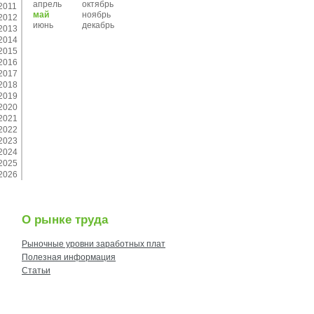
апрель
октябрь
2011
май
ноябрь
2012
июнь
декабрь
2013
2014
2015
2016
2017
2018
2019
2020
2021
2022
2023
2024
2025
2026
О рынке труда
Рыночные уровни заработных плат
Полезная информация
Статьи