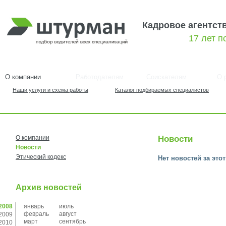
Кадровое агентст
17 лет 
О компании
Работодателям
Соискателям
О 
Наши услуги и схема работы
Каталог подбираемых специалистов
О компании
Новости
Новости
Этический кодекс
Нет новостей за это
Архив новостей
2008
январь
июль
февраль
август
2009
март
сентябрь
2010