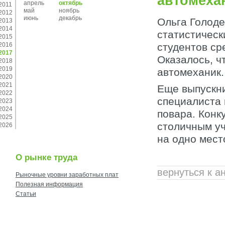
автомеха
апрель
октябрь
2011
май
ноябрь
2012
июнь
декабрь
Ольга Голоде
2013
2014
статистическ
2015
2016
студентов ср
2017
Оказалось, ч
2018
2019
автомеханик.
2020
2021
Еще выпускни
2022
специалиста 
2023
2024
повара. Конк
2025
столичным уч
2026
на одно мест
О рынке труда
вернуться к а
Рыночные уровни заработных плат
Полезная информация
Статьи