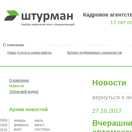
Кадровое агентст
17 лет 
О компании
Работодателям
Соискателям
О 
Наши услуги и схема работы
Каталог подбираемых специалистов
О компании
Новости
Новости
Этический кодекс
вернуться к а
Архив новостей
27.10.2017
2008
январь
июль
Вчерашни
февраль
август
2009
март
сентябрь
2010